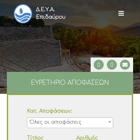
Δ.Ε.Υ.Α.
Επιδαύρου
ΕΥΡΕΤΗΡΙΟ ΑΠΟΦΑΣΕΩΝ
Κατ. Αποφάσεων:
Όλες οι αποφάσεις
Τίτλος
Αριθμός