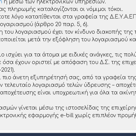
m
ή μέσω των ηλεκτρονικών υπηρεσιών.
ς πληρωμής καταλογίζονται οι νόμιμοι τόκοι.
οτε λόγο κατατίθενται στα γραφεία της Δ.Ε.Υ.Α.ΕΠ
γαριασμού (άρθρο 20 παρ. 5, 6).
 του λογαριασμού έχει τον κίνδυνο διακοπής της
ποιείται μετά την εξόφληση του λογαριασμού κα
ιο ισχύει για τα άτομα με ειδικές ανάγκες, τις πολ
ε όσα έχουν οριστεί με απόφαση του Δ.Σ. της επιχ
2021).
ι πιο άνετη εξυπηρέτησή σας, από τα γραφεία της 
ον τελευταίο λογαριασμό τελών ύδρευσης – αποχέτ
 αποχέτευσης είναι υποχρεωτική για όλα τα ακίνη
σμών γίνεται μέσω της ιστοσελίδας της επιχείρ
κτρονικής εφαρμογής e-bill χωρίς επιπλέον προμή