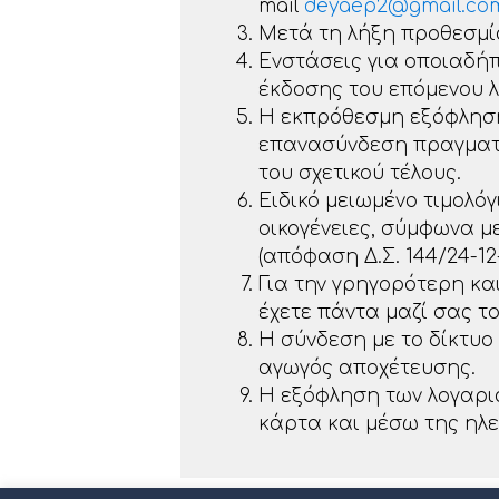
mail
deyaep2@gmail.co
Μετά τη λήξη προθεσμία
Ενστάσεις για οποιαδήπ
έκδοσης του επόμενου λο
Η εκπρόθεσμη εξόφληση
επανασύνδεση πραγματο
του σχετικού τέλους.
Ειδικό μειωμένο τιμολόγ
οικογένειες, σύμφωνα μ
(απόφαση Δ.Σ. 144/24-12-
Για την γρηγορότερη κα
έχετε πάντα μαζί σας τ
Η σύνδεση με το δίκτυο
αγωγός αποχέτευσης.
Η εξόφληση των λογαρια
κάρτα και μέσω της ηλε