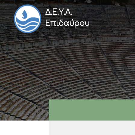
Δ.Ε.Υ.Α.
Επιδαύρου