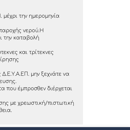
. μέχρι την ημερομηνία
 παροχής νερού.Η
ι την καταβολή
ύτεκνες και τρίτεκνες
είρησης
Δ.Ε.Υ.Α.ΕΠ. μην ξεχνάτε να
ευσης.
τα που έμπροσθεν διέρχεται
ησης με χρεωστική/πιστωτική
θεια.