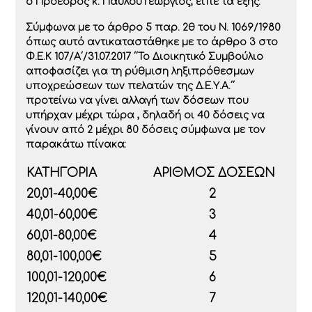
ο Πρόεδρος κ. Παύλου Γεώργιος, είπε τα εξής:
Σύμφωνα με το άρθρο 5 παρ. 2θ του Ν. 1069/1980
όπως αυτό αντικαταστάθηκε με το άρθρο 3 στο
Φ.Ε.Κ 107/Α΄/31.07.2017 ΄΄Το Διοικητικό Συμβούλιο
αποφασίζει για τη ρύθμιση ληξιπρόθεσμων
υποχρεώσεων των πελατών της Δ.Ε.Υ.Α.΄΄
προτείνω να γίνει αλλαγή των δόσεων που
υπήρχαν μέχρι τώρα , δηλαδή οι 40 δόσεις να
γίνουν από 2 μέχρι 80 δόσεις σύμφωνα με τον
παρακάτω πίνακα:
ΚΑΤΗΓΟΡΙΑ
ΑΡΙΘΜΟΣ ΔΟΣΕΩΝ
20,01-40,00€
2
40,01-60,00€
3
60,01-80,00€
4
80,01-100,00€
5
100,01-120,00€
6
120,01-140,00€
7