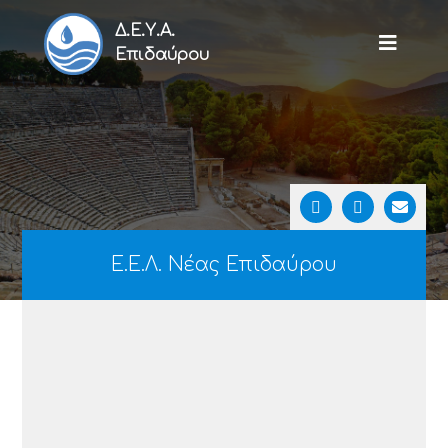
Δ.Ε.Υ.Α.
Επιδαύρου
Ε.Ε.Λ. Νέας Επιδαύρου