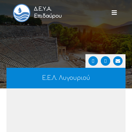
Δ.Ε.Υ.Α.
Επιδαύρου
Ε.Ε.Λ. Λυγουριού