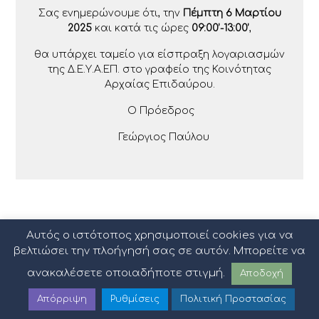
Σας ενημερώνουμε ότι, την
Πέμπτη 6 Μαρτίου
2025
και κατά τις ώρες
09:00’-13:00’
,
θα υπάρχει ταμείο για είσπραξη λογαριασμών
της Δ.Ε.Υ.Α.ΕΠ. στο γραφείο της Κοινότητας
Αρχαίας Επιδαύρου.
Ο Πρόεδρος
Γεώργιος Παύλου
Αυτός ο ιστότοπος χρησιμοποιεί cookies για να
βελτιώσει την πλοήγησή σας σε αυτόν. Μπορείτε να
ανακαλέσετε οποιαδήποτε στιγμή.
Αποδοχή
Απόρριψη
Ρυθμίσεις
Πολιτική Προστασίας
Πολιτική Προστασίας Δεδομένων
|
Όροι Χρήσης
|
Sitemap