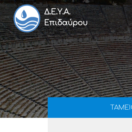
Δ.Ε.Υ.Α.
Επιδαύρου
ΤΑΜΕΙ