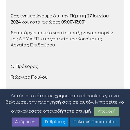
Σας ενημερώνουμε ότι, την
Πέμπτη 27 Ιουνίου
2024
και κατά τις ώρες
09:00’-13:00’
,
θα υπάρχει ταμείο για είσπραξη λογαριασμών
της Δ.Ε.Υ.Α.ΕΠ. στο γραφείο της Κοινότητας
Αρχαίας Επιδαύρου.
Ο Πρόεδρος
Γεώργιος Παύλου
Αυτός ο ιστότοπος χρησιμοποιεί cookies για να
βελτιώσει την πλοήγησή σας σε αυτόν. Μπορείτε να
ανακαλέσετε οποιαδήποτε στιγμή.
Αποδοχή
Απόρριψη
Ρυθμίσεις
Πολιτική Προστασίας
Πολιτική Προστασίας Δεδομένων
|
Όροι Χρήσης
|
Sitemap