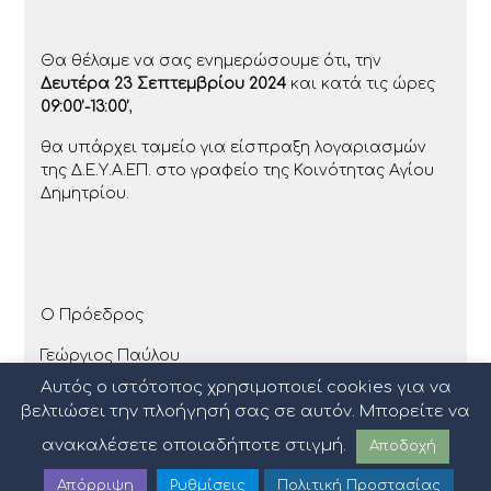
Θα θέλαμε να σας ενημερώσουμε ότι, την
Δευτέρα 23 Σεπτεμβρίου 2024
και κατά τις ώρες
09:00’-13:00’
,
θα υπάρχει ταμείο για είσπραξη λογαριασμών
της Δ.Ε.Υ.Α.ΕΠ. στο γραφείο της Κοινότητας Αγίου
Δημητρίου.
Ο Πρόεδρος
Γεώργιος Παύλου
Αυτός ο ιστότοπος χρησιμοποιεί cookies για να
βελτιώσει την πλοήγησή σας σε αυτόν. Μπορείτε να
ανακαλέσετε οποιαδήποτε στιγμή.
Αποδοχή
Απόρριψη
Ρυθμίσεις
Πολιτική Προστασίας
Πολιτική Προστασίας Δεδομένων
|
Όροι Χρήσης
|
Sitemap