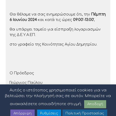
Θα θέλαμε να σας ενημερώσουμε ότι, την
Πέμπτη
6 Ιουνίου 2024
και κατά τις ώρες
09:00’-13:00’
,
θα υπάρχει ταμείο για είσπραξη λογαριασμών
της Δ.Ε.Υ.Α.ΕΠ.
στο γραφείο της Κοινότητας Αγίου Δημητρίου.
Ο Πρόεδρος
Γεώργιος Παύλου
Αυτός ο ιστότοπος χρησιμοποιεί cookies για να
βελτιώσει την πλοήγησή σας σε αυτόν. Μπορείτε να
ανακαλέσετε οποιαδήποτε στιγμή.
Αποδοχή
Απόρριψη
Ρυθμίσεις
Πολιτική Προστασίας
Πολιτική Προστασίας Δεδομένων
|
Όροι Χρήσης
|
Sitemap