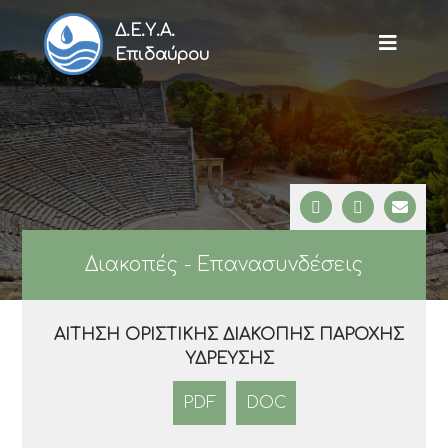
Δ.Ε.Υ.Α.
Επιδαύρου
Διακοπές - Επανασυνδέσεις
ΑΊΤΗΣΗ ΟΡΙΣΤΙΚΉΣ ΔΙΑΚΟΠΉΣ ΠΑΡΟΧΉΣ
ΎΔΡΕΥΣΗΣ
PDF
DOC