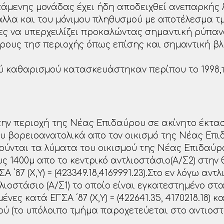
τάμενης μονάδας έχει ήδη αποδειχθεί ανεπαρκής 
αλλα και του μόνιμου πληθυσμού με αποτέλεσμα τ
ες να υπερχειλίζει προκαλώντας σημαντική ρύπαν
ρους τησ περιοχής όπως επίσης και σημαντική βλ
ού καθαρισμού κατασκευάστηκαν περίπου το 1998
.
την περιοχή της Νέας Επιδαύρου σε ακίνητο έκτα
υ βορειοανατολικά απο τον οικισμό της Νέας Επι
ούνται τα λύματα του οικισμού της Νέας Επιδαύρ
 1400μ απο το κεντρικό αντλιοστάσιο(Α/Σ2) στην θ
 ΄87 (Χ,Υ) = (423349.18,4169991.23).Στο εν λόγω αν
ιοστάσιο (Α/Σ1) το οποίο είναι εγκατεστημένο στ
ες κατά ΕΓΣΑ ΄87 (Χ,Υ) = (422641.35, 4170218.18) κ
ού (το υπόλοιπο τμήμα παροχετεύεται στο αντιοστ