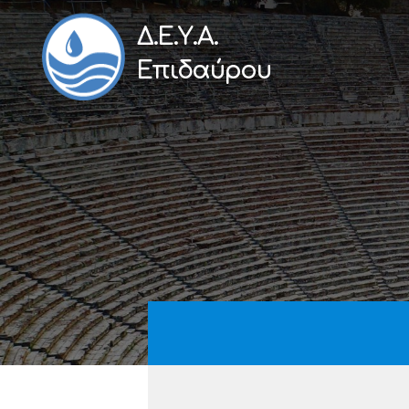
Δ.Ε.Υ.Α.
Επιδαύρου