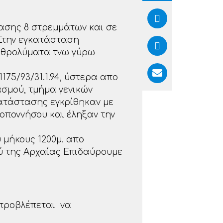
τασης 8 στρεμμάτων και σε
.Στην εγκατάσταση
βοθρολύματα τνω γύρω
75/93/31.1.94, ύστερα απο
ασμού, τμήμα γενικών
κατάστασης εγκρίθηκαν με
λοποννήσου και έληξαν την
 μήκους 1200μ. απο
ού της Αρχαίας Επιδαύρουμε
 προβλέπεται να