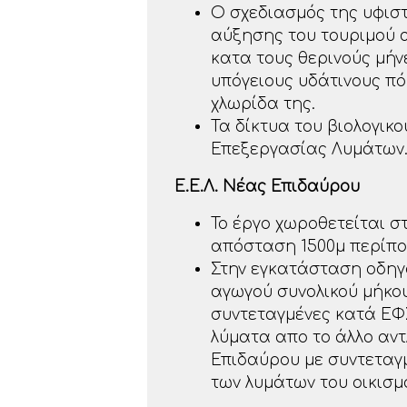
Ο σχεδιασμός της υφισ
αύξησης του τουριμού 
κατα τους θερινούς μήν
υπόγειους υδάτινους πό
χλωρίδα της.
Τα δίκτυα του βιολογικ
Επεξεργασίας Λυμάτων
Ε.Ε.Λ. Νέας Επιδαύρου
Το έργο χωροθετείται σ
απόσταση 1500μ περίπο
Στην εγκατάσταση οδηγ
αγωγού συνολικού μήκους
συντεταγμένες κατά ΕΦΣΑ
λύματα απο το άλλο αντλ
Επιδαύρου με συντεταγμέν
των λυμάτων του οικισμ