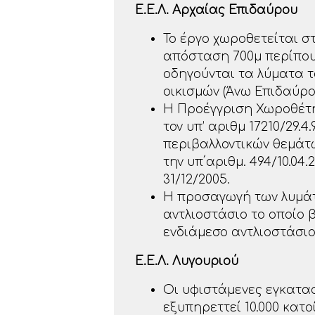
Ε.Ε.Λ. Αρχαίας Επιδαύρου
Το έργο χωροθετείται σ
απόσταση 700μ περίπου
οδηγούνται τα λύματα 
οικισμών (Άνω Επιδαύρ
Η Προέγγριση Χωροθέτησ
τον υπ’ αριθμ 17210/29
περιβαλλοντικών θεμάτω
την υπ΄αριθμ. 494/10.0
31/12/2005.
Η προσαγωγή των λυμάτω
αντλιοστάσιο το οποίο 
ενδιάμεσο αντλιοστάσι
Ε.Ε.Λ. Λυγουριού
Οι υφιστάμενες εγκατασ
εξυπηρεττεί 10.000 κατο