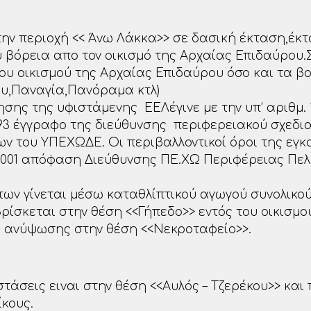
την περιοχή << Άνω Λάκκα>> σε δασική έκταση,έκ
 βόρεια απο τον οικισμό της Αρχαίας Επιδαύρου
του οικισμού της Αρχαίας Επιδαύρου όσο και τα 
ου,Παναγία,Πανόραμα κτλ)
ης της υφιστάμενης ΕΕΛέγινε με την υπ’ αριθμ. 11
.4.93 έγγραφο της διεύθυνσης περιφερειακού σχεδι
ν του ΥΠΕΧΩΔΕ. Οι περιβαλλοντικοί όροι της εγ
4.2001 απόφαση Διεύθυνσης ΠΕ.ΧΩ Περιφέρειας Πε
ν γίνεται μέσω καταθλίπτικού αγωγού συνολικού
βρίσκεται στην θέση <<Γήπεδο>> εντός του οικισμ
ο ανύψωσης στην θέση <<Νεκροταφείο>>.
τάσεις ειναι στην θέση <<Αυλός – Τζερέκου>> και
ίκους.