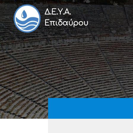
Δ.Ε.Υ.Α.
Επιδαύρου