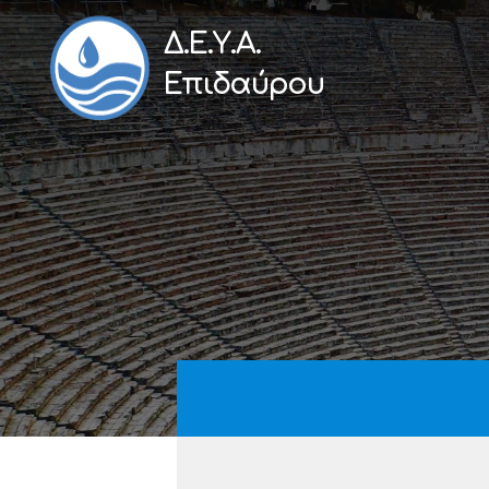
Δ.Ε.Υ.Α.
Επιδαύρου