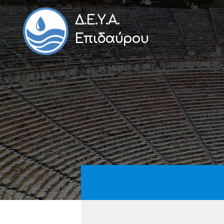
Δ.Ε.Υ.Α.
Επιδαύρου